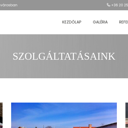
jvárosban
+36 20 2
KEZDŐLAP
GALÉRIA
REFE
SZOLGÁLTATÁSAINK