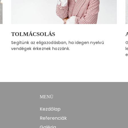
TOLMÁCSOLÁS
Segítünk az eligazodásban, ha idegen nyelvű
G
vendégek érkeznek hozzánk.
l
e
MENÜ
Kezdőlap
Referenciák
Galéria